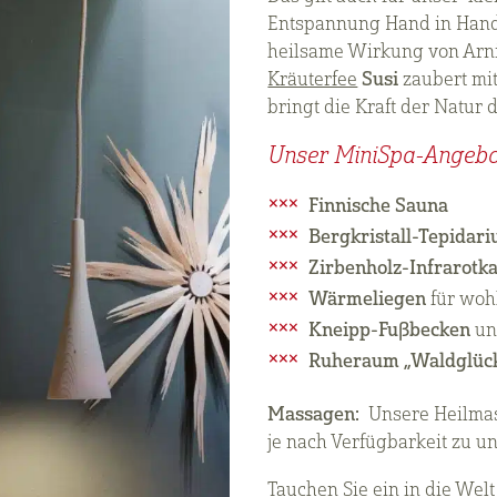
Entspannung Hand in Hand 
heilsame Wirkung von Arni
Kräuterfee
Susi
zaubert mit
bringt die Kraft der Natur d
Unser MiniSpa-Angebo
Finnische Sauna
Bergkristall-Tepidar
Zirbenholz-Infrarotk
Wärmeliegen
für woh
Kneipp-Fußbecken
un
Ruheraum „Waldglüc
Massagen:
Unsere Heilmas
je nach Verfügbarkeit zu 
Tauchen Sie ein in die We