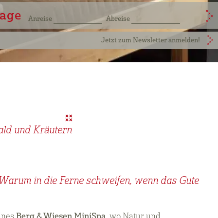
age
Anreise
Abreise
Jetzt zum Newsletter anmelden!
ald und Kräutern
 Warum in die Ferne schweifen, wenn das Gute
eines
Berg & Wiesen MiniSpa
, wo Natur und