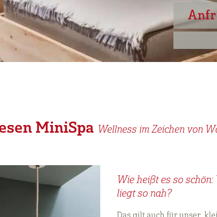
Anfr
iesen MiniSpa
Wellness im Zeichen von W
Wie heißt es so schön:
liegt so nah?
Das gilt auch für unser kl