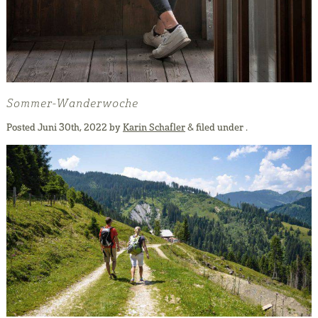
Sommer-Wanderwoche
Posted
Juni 30th, 2022
by
Karin Schafler
&
filed under .