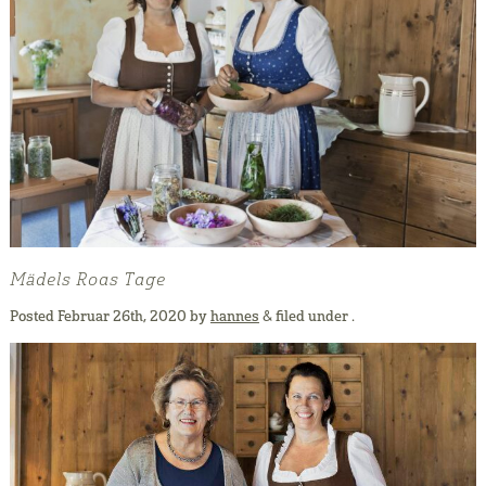
Mädels Roas Tage
Posted
Februar 26th, 2020
by
hannes
&
filed under .