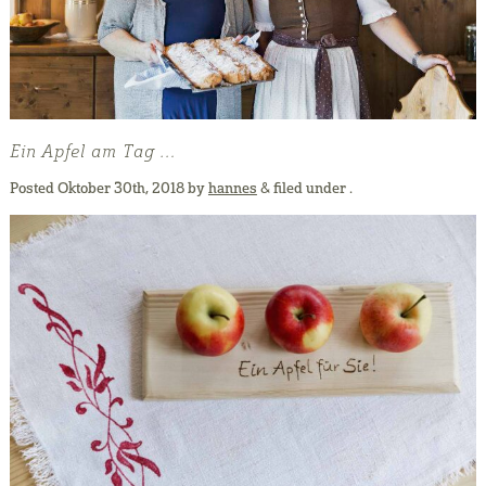
Ein Apfel am Tag …
Posted
Oktober 30th, 2018
by
hannes
&
filed under .