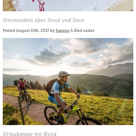
Stromradeln über Stock und Stein
Posted
August 10th, 2017
by
hannes
&
filed under .
Urlaubstage mit Hund