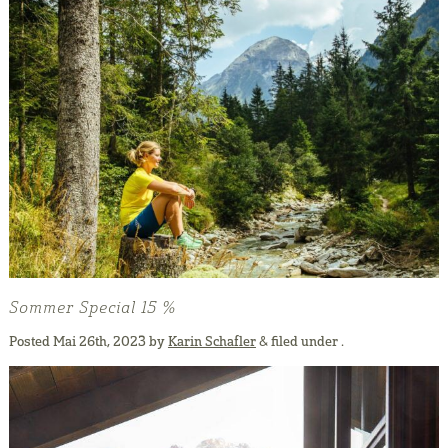
Sommer Special 15 %
Posted
Mai 26th, 2023
by
Karin Schafler
&
filed under .