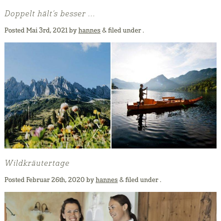
Doppelt hält’s besser …
Posted
Mai 3rd, 2021
by
hannes
&
filed under .
Wildkräutertage
Posted
Februar 26th, 2020
by
hannes
&
filed under .